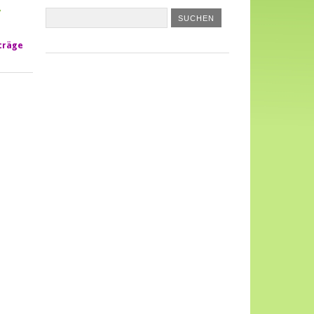
/
träge