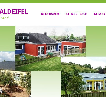
ALDEIFEL
KITA BADEM
KITA BURBACH
KITA K
r Land