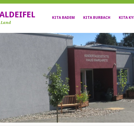
ALDEIFEL
KITA BADEM
KITA BURBACH
KITA K
r Land