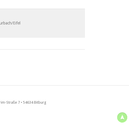
urbach/Eifel
im-Straße 7 • 54634 Bitburg