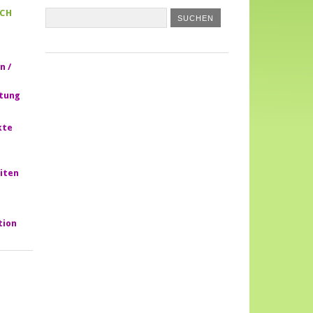
CH
n /
htung
kte
iten
tion