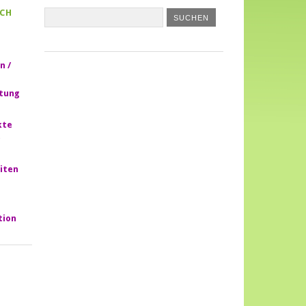
CH
n /
htung
kte
iten
tion