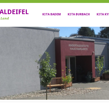
ALDEIFEL
KITA BADEM
KITA BURBACH
KITA K
r Land