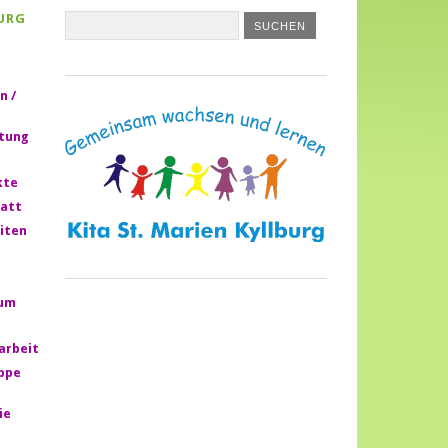
URG
n /
htung
kte
att
iten
rum
larbeit
ppe
ie