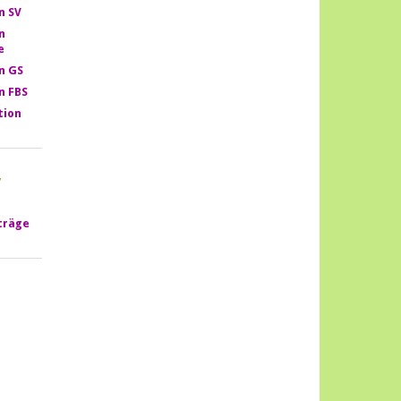
n SV
n
e
n GS
n FBS
tion
/
träge