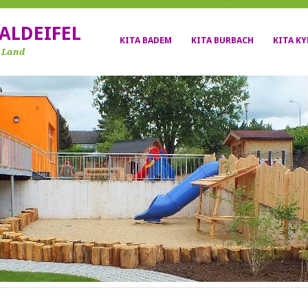
ALDEIFEL
KITA BADEM
KITA BURBACH
KITA K
r Land