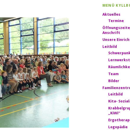
MENÜ KYLLB
Aktuelles
Termine
Öffnungszeite
Anschrift
Unsere Einric
Leitbild
Schwerpun
Lernwerkst
Räumlichke
Team
Bilder
Familienzent
Leitbild
Kita- Sozia
Krabbelgru
„KiWi“
Ergotherap
Logopädie