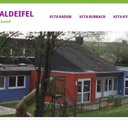
ALDEIFEL
KITA BADEM
KITA BURBACH
KITA K
r Land