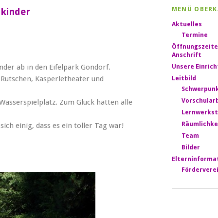
MENÜ OBERK
lkinder
Aktuelles
Termine
Öffnungszeite
Anschrift
nder ab in den Eifelpark Gondorf.
Unsere Einric
, Rutschen, Kasperletheater und
Leitbild
Schwerpun
Vorschular
asserspielplatz. Zum Glück hatten alle
Lernwerkst
Räumlichke
ich einig, dass es ein toller Tag war!
Team
Bilder
Elterninforma
Fördervere