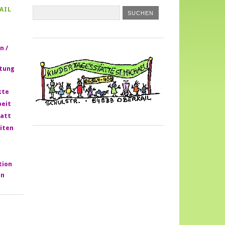
AIL
n /
htung
kte
beit
att
iten
tion
in