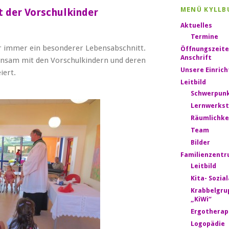
MENÜ KYLLB
t der Vorschulkinder
Aktuelles
Termine
der immer ein besonderer Lebensabschnitt.
Öffnungszeite
Anschrift
einsam mit den Vorschulkindern und deren
Unsere Einric
iert.
Leitbild
Schwerpun
Lernwerkst
Räumlichke
Team
Bilder
Familienzent
Leitbild
Kita- Sozia
Krabbelgru
„KiWi“
Ergotherap
Logopädie