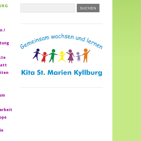
URG
n /
htung
kte
att
iten
rum
larbeit
ppe
ie