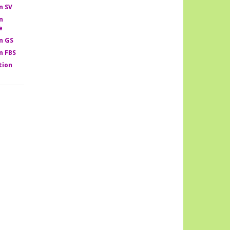
n SV
n
e
n GS
n FBS
tion