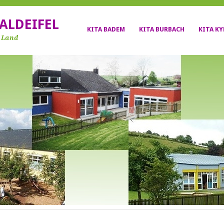
ALDEIFEL
KITA BADEM
KITA BURBACH
KITA K
r Land