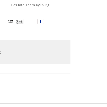
am Kyllburg
g