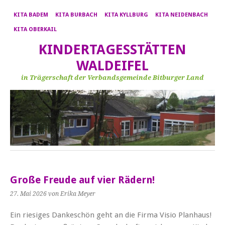
KITA BADEM
KITA BURBACH
KITA KYLLBURG
KITA NEIDENBACH
KITA OBERKAIL
KINDERTAGESSTÄTTEN
WALDEIFEL
in Trägerschaft der Verbandsgemeinde Bitburger Land
Große Freude auf vier Rädern!
27. Mai 2026
von Erika Meyer
Ein riesiges Dankeschön geht an die Firma Visio Planhaus!