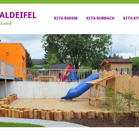
ALDEIFEL
KITA BADEM
KITA BURBACH
KITA K
r Land