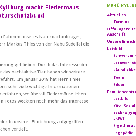
MENÜ KYLLB
n Kyllburg macht Fledermaus
Naturschutzbund
Aktuelles
Termine
Öffnungszeite
Anschrift
im Rahmen unseres Naturnachmittages,
Unsere Einric
err Markus Thies von der Nabu Südeifel die
Leitbild
Schwerpun
Lernwerkst
nerung geblieben. Durch das Interesse der
Räumlichke
r das nachtaktive Tier haben wir weitere
Team
geführt. Im Januar 2018 hat Herr Thies
Bilder
ern sehr viele wichtige Informationen
Familienzent
 erfahren, wo überall Fledermäuse leben
Leitbild
en Fotos weckten noch mehr das Interesse
Kita- Sozia
Krabbelgru
„KiWi“
r in unserer Einrichtung aufgegriffen
Ergotherap
chen vertieft.
Logopädie