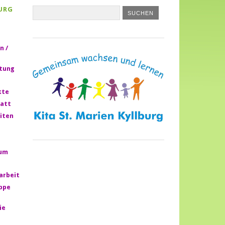
URG
n /
htung
kte
att
iten
rum
larbeit
ppe
ie