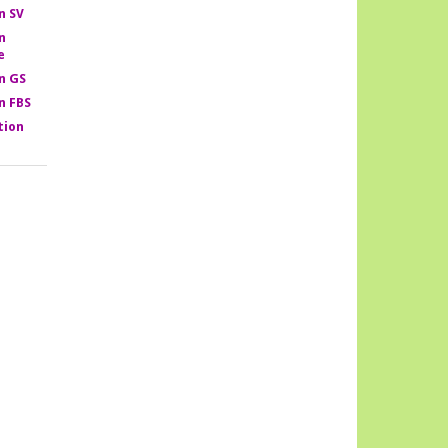
n SV
n
e
n GS
n FBS
tion