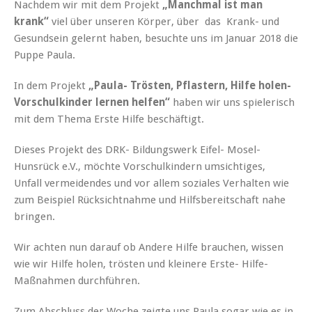
Nachdem wir mit dem Projekt
„Manchmal ist man
krank“
viel über unseren Körper, über das Krank- und
Gesundsein gelernt haben, besuchte uns im Januar 2018 die
Puppe Paula.
In dem Projekt
„Paula- Trösten, Pflastern, Hilfe holen-
Vorschulkinder lernen helfen“
haben wir uns spielerisch
mit dem Thema Erste Hilfe beschäftigt.
Dieses Projekt des DRK- Bildungswerk Eifel- Mosel-
Hunsrück e.V., möchte Vorschulkindern umsichtiges,
Unfall vermeidendes und vor allem soziales Verhalten wie
zum Beispiel Rücksichtnahme und Hilfsbereitschaft nahe
bringen.
Wir achten nun darauf ob Andere Hilfe brauchen, wissen
wie wir Hilfe holen, trösten und kleinere Erste- Hilfe-
Maßnahmen durchführen.
Zum Abschluss der Woche zeigte uns Paula sogar wie es in